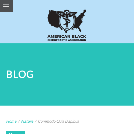
BLOG
Home
/
Nature
/
Commodo Quis Dapibus