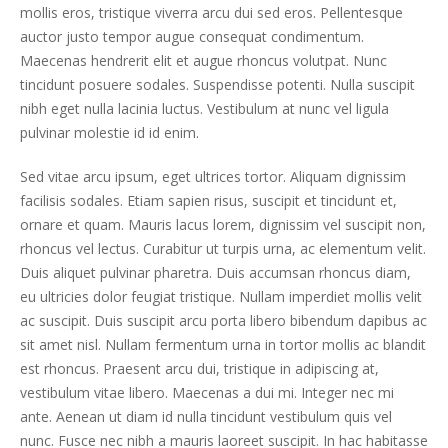
mollis eros, tristique viverra arcu dui sed eros. Pellentesque
auctor justo tempor augue consequat condimentum.
Maecenas hendrerit elit et augue rhoncus volutpat. Nunc
tincidunt posuere sodales. Suspendisse potenti. Nulla suscipit
nibh eget nulla lacinia luctus. Vestibulum at nunc vel ligula
pulvinar molestie id id enim.
Sed vitae arcu ipsum, eget ultrices tortor. Aliquam dignissim
facilisis sodales. Etiam sapien risus, suscipit et tincidunt et,
ornare et quam. Mauris lacus lorem, dignissim vel suscipit non,
rhoncus vel lectus. Curabitur ut turpis urna, ac elementum velit.
Duis aliquet pulvinar pharetra. Duis accumsan rhoncus diam,
eu ultricies dolor feugiat tristique. Nullam imperdiet mollis velit
ac suscipit. Duis suscipit arcu porta libero bibendum dapibus ac
sit amet nisl. Nullam fermentum urna in tortor mollis ac blandit
est rhoncus. Praesent arcu dui, tristique in adipiscing at,
vestibulum vitae libero. Maecenas a dui mi. Integer nec mi
ante. Aenean ut diam id nulla tincidunt vestibulum quis vel
nunc. Fusce nec nibh a mauris laoreet suscipit. In hac habitasse