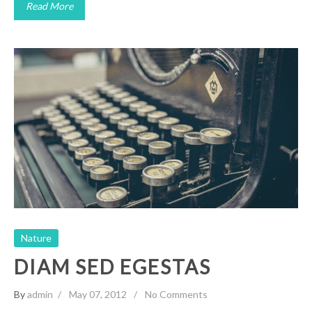
Read More
Diam Sed Egestas
Nature
Nature
DIAM SED EGESTAS
By
admin
May 07, 2012
No Comments