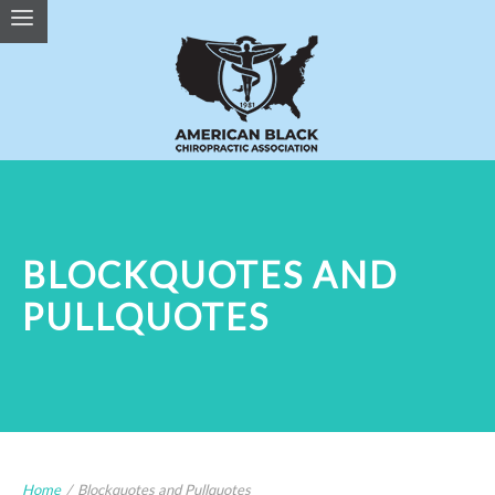
BLOCKQUOTES AND
PULLQUOTES
Home
/
Blockquotes and Pullquotes