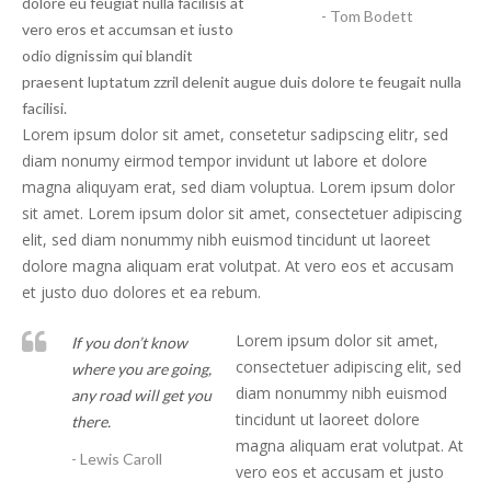
dolore eu feugiat nulla facilisis at
- Tom Bodett
vero eros et accumsan et iusto
odio dignissim qui blandit
praesent luptatum zzril delenit augue duis dolore te feugait nulla
facilisi.
Lorem ipsum dolor sit amet, consetetur sadipscing elitr, sed
diam nonumy eirmod tempor invidunt ut labore et dolore
magna aliquyam erat, sed diam voluptua. Lorem ipsum dolor
sit amet. Lorem ipsum dolor sit amet, consectetuer adipiscing
elit, sed diam nonummy nibh euismod tincidunt ut laoreet
dolore magna aliquam erat volutpat. At vero eos et accusam
et justo duo dolores et ea rebum.
Lorem ipsum dolor sit amet,
If you don’t know
consectetuer adipiscing elit, sed
where you are going,
diam nonummy nibh euismod
any road will get you
tincidunt ut laoreet dolore
there.
magna aliquam erat volutpat. At
- Lewis Caroll
vero eos et accusam et justo